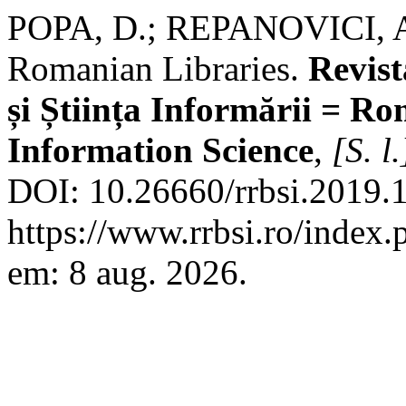
POPA, D.; REPANOVICI, A.
Romanian Libraries.
Revis
și Știința Informării = R
Information Science
,
[S. l.
DOI: 10.26660/rrbsi.2019.1
https://www.rrbsi.ro/index.
em: 8 aug. 2026.