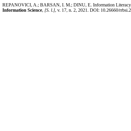
REPANOVICI, A.; BARSAN, I. M.; DINU, E. Information Literacy c
Information Science
,
[S. l.]
, v. 17, n. 2, 2021. DOI: 10.26660/rrbsi.