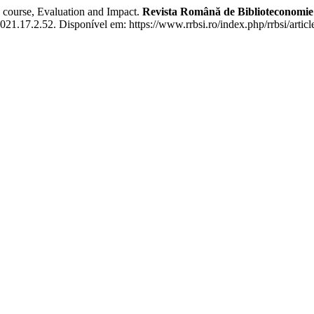
ourse, Evaluation and Impact.
Revista Română de Biblioteconomie 
2021.17.2.52. Disponível em: https://www.rrbsi.ro/index.php/rrbsi/arti